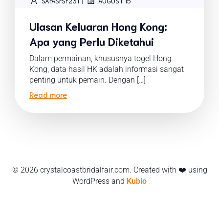
|
SAFASFSF231
AUGUST 15
Ulasan Keluaran Hong Kong:
Apa yang Perlu Diketahui
Dalam permainan, khususnya togel Hong
Kong, data hasil HK adalah informasi sangat
penting untuk pemain. Dengan […]
Read more
© 2026 crystalcoastbridalfair.com. Created with ❤️ using
WordPress and
Kubio