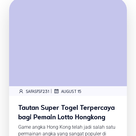
|
SAFASFSF231
AUGUST 15
Tautan Super Togel Terpercaya
bagi Pemain Lotto Hongkong
Game angka Hong Kong telah jadi salah satu
permainan angka yang sangat populer di