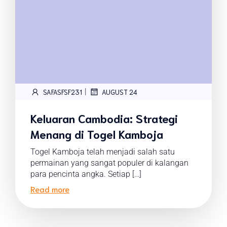
|
SAFASFSF231
AUGUST 24
Keluaran Cambodia: Strategi
Menang di Togel Kamboja
Togel Kamboja telah menjadi salah satu
permainan yang sangat populer di kalangan
para pencinta angka. Setiap […]
Read more