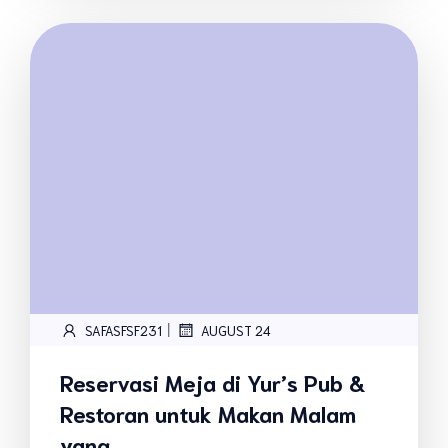
|
SAFASFSF231
AUGUST 24
Reservasi Meja di Yur’s Pub &
Restoran untuk Makan Malam
yang