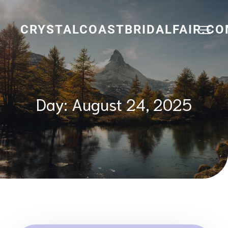
Skip
to
content
CRYSTALCOASTBRIDALFAIR.C
Day:
August 24, 2025