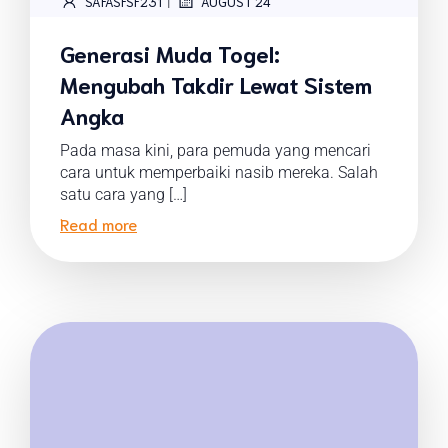
|
SAFASFSF231
AUGUST 24
Generasi Muda Togel:
Mengubah Takdir Lewat Sistem
Angka
Pada masa kini, para pemuda yang mencari
cara untuk memperbaiki nasib mereka. Salah
satu cara yang […]
Read more