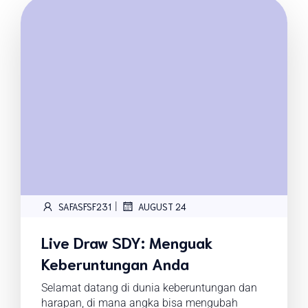
|
SAFASFSF231
AUGUST 24
Live Draw SDY: Menguak
Keberuntungan Anda
Selamat datang di dunia keberuntungan dan
harapan, di mana angka bisa mengubah