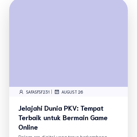
|
SAFASFSF231
AUGUST 26
Jelajahi Dunia PKV: Tempat
Terbaik untuk Bermain Game
Online