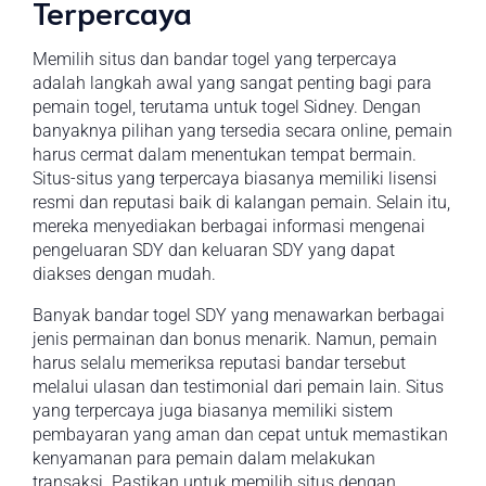
Terpercaya
Memilih situs dan bandar togel yang terpercaya
adalah langkah awal yang sangat penting bagi para
pemain togel, terutama untuk togel Sidney. Dengan
banyaknya pilihan yang tersedia secara online, pemain
harus cermat dalam menentukan tempat bermain.
Situs-situs yang terpercaya biasanya memiliki lisensi
resmi dan reputasi baik di kalangan pemain. Selain itu,
mereka menyediakan berbagai informasi mengenai
pengeluaran SDY dan keluaran SDY yang dapat
diakses dengan mudah.
Banyak bandar togel SDY yang menawarkan berbagai
jenis permainan dan bonus menarik. Namun, pemain
harus selalu memeriksa reputasi bandar tersebut
melalui ulasan dan testimonial dari pemain lain. Situs
yang terpercaya juga biasanya memiliki sistem
pembayaran yang aman dan cepat untuk memastikan
kenyamanan para pemain dalam melakukan
transaksi. Pastikan untuk memilih situs dengan