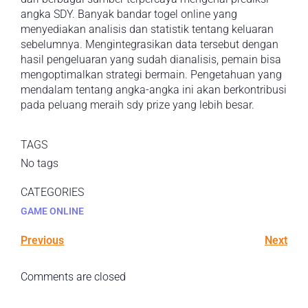
angka SDY. Banyak bandar togel online yang
menyediakan analisis dan statistik tentang keluaran
sebelumnya. Mengintegrasikan data tersebut dengan
hasil pengeluaran yang sudah dianalisis, pemain bisa
mengoptimalkan strategi bermain. Pengetahuan yang
mendalam tentang angka-angka ini akan berkontribusi
pada peluang meraih sdy prize yang lebih besar.
TAGS
No tags
CATEGORIES
GAME ONLINE
Previous
Next
Comments are closed