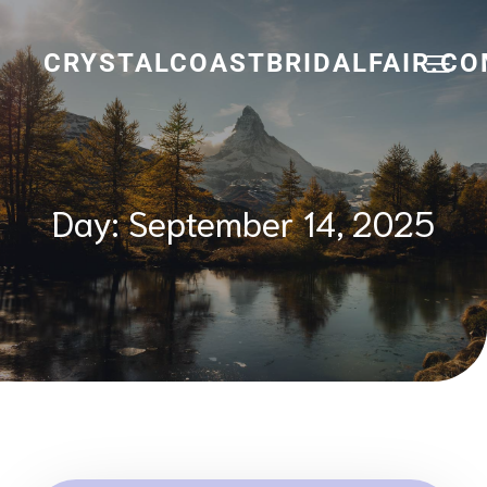
Skip
to
content
CRYSTALCOASTBRIDALFAIR.C
Day:
September 14, 2025