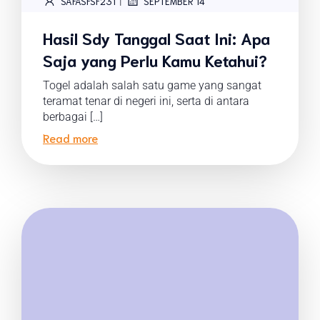
|
SAFASFSF231
SEPTEMBER 14
Hasil Sdy Tanggal Saat Ini: Apa
Saja yang Perlu Kamu Ketahui?
Togel adalah salah satu game yang sangat
teramat tenar di negeri ini, serta di antara
berbagai […]
Read more