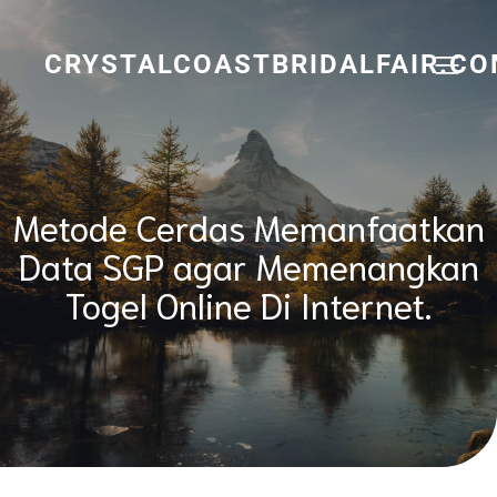
Skip
to
content
CRYSTALCOASTBRIDALFAIR.C
Metode Cerdas Memanfaatkan
Data SGP agar Memenangkan
Togel Online Di Internet.