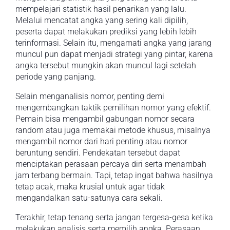
mempelajari statistik hasil penarikan yang lalu.
Melalui mencatat angka yang sering kali dipilih,
peserta dapat melakukan prediksi yang lebih lebih
terinformasi. Selain itu, mengamati angka yang jarang
muncul pun dapat menjadi strategi yang pintar, karena
angka tersebut mungkin akan muncul lagi setelah
periode yang panjang.
Selain menganalisis nomor, penting demi
mengembangkan taktik pemilihan nomor yang efektif.
Pemain bisa mengambil gabungan nomor secara
random atau juga memakai metode khusus, misalnya
mengambil nomor dari hari penting atau nomor
beruntung sendiri. Pendekatan tersebut dapat
menciptakan perasaan percaya diri serta menambah
jam terbang bermain. Tapi, tetap ingat bahwa hasilnya
tetap acak, maka krusial untuk agar tidak
mengandalkan satu-satunya cara sekali.
Terakhir, tetap tenang serta jangan tergesa-gesa ketika
melakukan analisis serta memilih angka. Perasaan