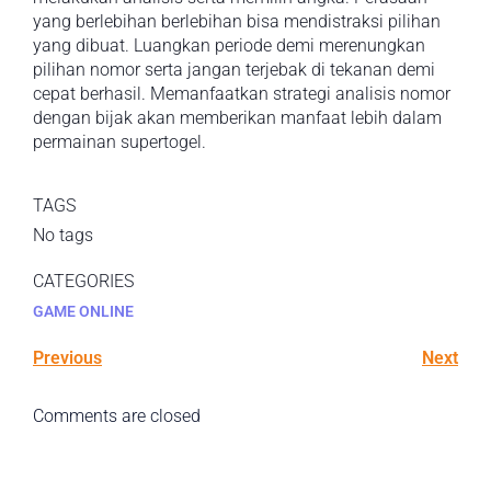
yang berlebihan berlebihan bisa mendistraksi pilihan
yang dibuat. Luangkan periode demi merenungkan
pilihan nomor serta jangan terjebak di tekanan demi
cepat berhasil. Memanfaatkan strategi analisis nomor
dengan bijak akan memberikan manfaat lebih dalam
permainan supertogel.
TAGS
No tags
CATEGORIES
GAME ONLINE
Previous
Next
Comments are closed