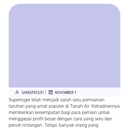
|
SAFASFSF231
NOVEMBER 1
Supertogel telah menjadi salah satu permainan
taruhan yang amat populer di Tanah Air. Kehadirannya
memberikan kesempatan bagi para pemain untuk
menggapai profit besar dengan cara yang seru dan
penuh rintangan. Tetapi, banyak orang yang