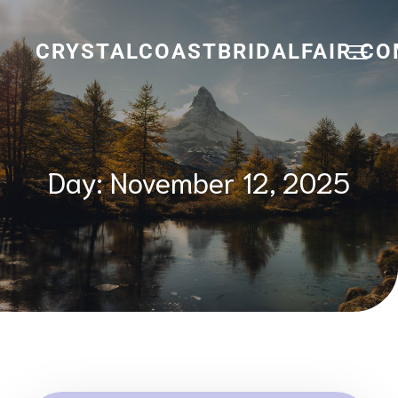
Skip
to
content
CRYSTALCOASTBRIDALFAIR.C
Day:
November 12, 2025