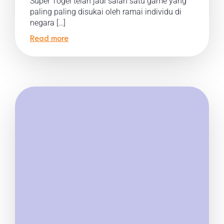
Super Togel telah jadi salah satu game yang
paling paling disukai oleh ramai individu di
negara […]
Read more