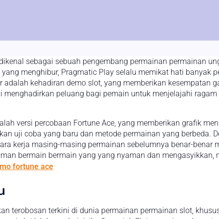
lah dikenal sebagai sebuah pengembang permainan permainan un
 yang menghibur, Pragmatic Play selalu memikat hati banyak pe
er adalah kehadiran demo slot, yang memberikan kesempatan 
i menghadirkan peluang bagi pemain untuk menjelajahi ragam 
alah versi percobaan Fortune Ace, yang memberikan grafik me
ikan uji coba yang baru dan metode permainan yang berbeda. D
cara kerja masing-masing permainan sebelumnya benar-benar 
man bermain bermain yang yang nyaman dan mengasyikkan, m
mo fortune ace
u
 terobosan terkini di dunia permainan permainan slot, khusu