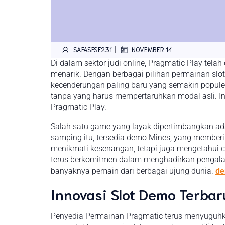
|
SAFASFSF231
NOVEMBER 14
Di dalam sektor judi online, Pragmatic Play te
menarik. Dengan berbagai pilihan permainan slot
kecenderungan paling baru yang semakin popul
tanpa yang harus mempertaruhkan modal asli. In
Pragmatic Play.
Salah satu game yang layak dipertimbangkan ad
samping itu, tersedia demo Mines, yang member
menikmati kesenangan, tetapi juga mengetahui 
terus berkomitmen dalam menghadirkan pengala
banyaknya pemain dari berbagai ujung dunia.
de
Innovasi Slot Demo Terbar
Penyedia Permainan Pragmatic terus menyuguhkan