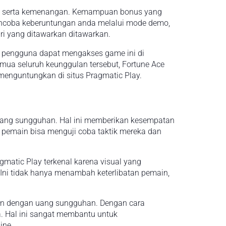
an serta kemenangan. Kemampuan bonus yang
encoba keberuntungan anda melalui mode demo,
i yang ditawarkan ditawarkan.
ra pengguna dapat mengakses game ini di
a seluruh keunggulan tersebut, Fortune Ace
menguntungkan di situs Pragmatic Play.
ang sungguhan. Hal ini memberikan kesempatan
 pemain bisa menguji coba taktik mereka dan
matic Play terkenal karena visual yang
. Ini tidak hanya menambah keterlibatan pemain,
main dengan uang sungguhan. Dengan cara
a. Hal ini sangat membantu untuk
ine.