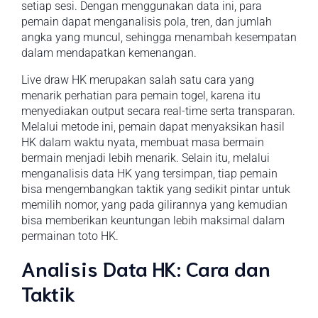
setiap sesi. Dengan menggunakan data ini, para
pemain dapat menganalisis pola, tren, dan jumlah
angka yang muncul, sehingga menambah kesempatan
dalam mendapatkan kemenangan.
Live draw HK merupakan salah satu cara yang
menarik perhatian para pemain togel, karena itu
menyediakan output secara real-time serta transparan.
Melalui metode ini, pemain dapat menyaksikan hasil
HK dalam waktu nyata, membuat masa bermain
bermain menjadi lebih menarik. Selain itu, melalui
menganalisis data HK yang tersimpan, tiap pemain
bisa mengembangkan taktik yang sedikit pintar untuk
memilih nomor, yang pada gilirannya yang kemudian
bisa memberikan keuntungan lebih maksimal dalam
permainan toto HK.
Analisis Data HK: Cara dan
Taktik