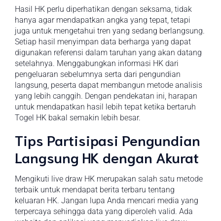
Hasil HK perlu diperhatikan dengan seksama, tidak
hanya agar mendapatkan angka yang tepat, tetapi
juga untuk mengetahui tren yang sedang berlangsung.
Setiap hasil menyimpan data berharga yang dapat
digunakan referensi dalam taruhan yang akan datang
setelahnya. Menggabungkan informasi HK dari
pengeluaran sebelumnya serta dari pengundian
langsung, peserta dapat membangun metode analisis
yang lebih canggih. Dengan pendekatan ini, harapan
untuk mendapatkan hasil lebih tepat ketika bertaruh
Togel HK bakal semakin lebih besar.
Tips Partisipasi Pengundian
Langsung HK dengan Akurat
Mengikuti live draw HK merupakan salah satu metode
terbaik untuk mendapat berita terbaru tentang
keluaran HK. Jangan lupa Anda mencari media yang
terpercaya sehingga data yang diperoleh valid. Ada