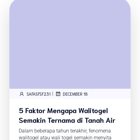
|
SAFASFSF231
DECEMBER 18
5 Faktor Mengapa Walitogel
Semakin Ternama di Tanah Air
Dalam beberapa tahun terakhir, fenomena
walitogel atau wali togel semakin menyita