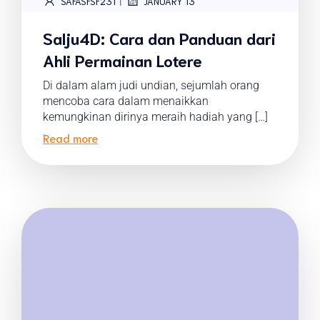
|
SAFASFSF231
JANUARY 13
Salju4D: Cara dan Panduan dari
Ahli Permainan Lotere
Di dalam alam judi undian, sejumlah orang
mencoba cara dalam menaikkan
kemungkinan dirinya meraih hadiah yang […]
Read more