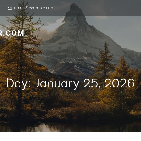
0
email@example.com
R.COM
Day:
January 25, 2026