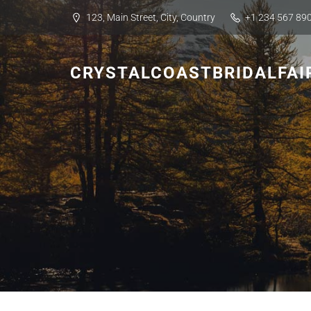
Skip
123, Main Street, City, Country
+1 234 567 89
to
content
CRYSTALCOASTBRIDALFAI