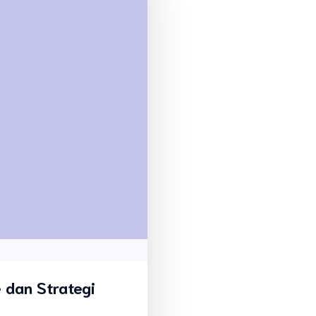
 dan Strategi