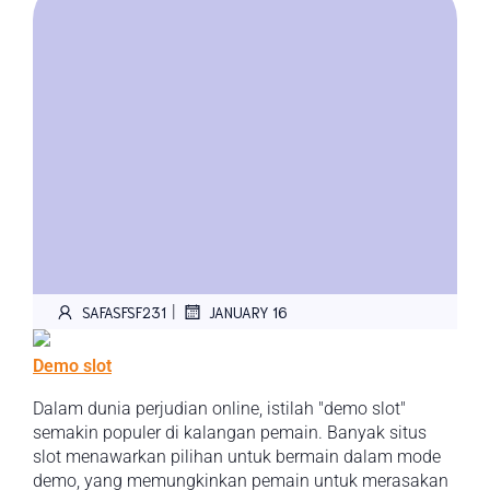
|
SAFASFSF231
JANUARY 16
Demo slot
Dalam dunia perjudian online, istilah "demo slot"
semakin populer di kalangan pemain. Banyak situs
slot menawarkan pilihan untuk bermain dalam mode
demo, yang memungkinkan pemain untuk merasakan