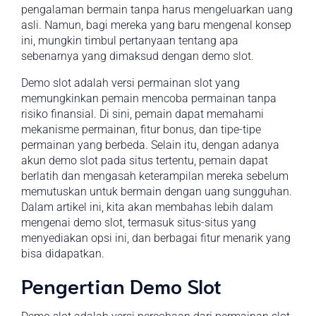
pengalaman bermain tanpa harus mengeluarkan uang
asli. Namun, bagi mereka yang baru mengenal konsep
ini, mungkin timbul pertanyaan tentang apa
sebenarnya yang dimaksud dengan demo slot.
Demo slot adalah versi permainan slot yang
memungkinkan pemain mencoba permainan tanpa
risiko finansial. Di sini, pemain dapat memahami
mekanisme permainan, fitur bonus, dan tipe-tipe
permainan yang berbeda. Selain itu, dengan adanya
akun demo slot pada situs tertentu, pemain dapat
berlatih dan mengasah keterampilan mereka sebelum
memutuskan untuk bermain dengan uang sungguhan.
Dalam artikel ini, kita akan membahas lebih dalam
mengenai demo slot, termasuk situs-situs yang
menyediakan opsi ini, dan berbagai fitur menarik yang
bisa didapatkan.
Pengertian Demo Slot