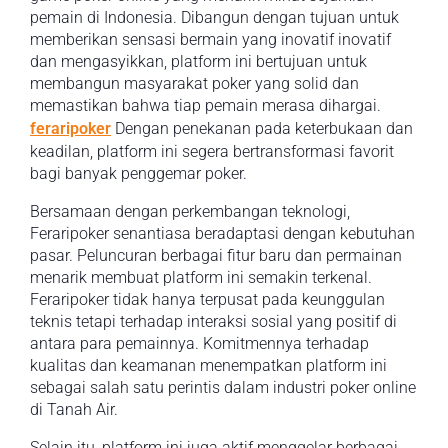
pemain di Indonesia. Dibangun dengan tujuan untuk
memberikan sensasi bermain yang inovatif inovatif
dan mengasyikkan, platform ini bertujuan untuk
membangun masyarakat poker yang solid dan
memastikan bahwa tiap pemain merasa dihargai.
feraripoker
Dengan penekanan pada keterbukaan dan
keadilan, platform ini segera bertransformasi favorit
bagi banyak penggemar poker.
Bersamaan dengan perkembangan teknologi,
Feraripoker senantiasa beradaptasi dengan kebutuhan
pasar. Peluncuran berbagai fitur baru dan permainan
menarik membuat platform ini semakin terkenal.
Feraripoker tidak hanya terpusat pada keunggulan
teknis tetapi terhadap interaksi sosial yang positif di
antara para pemainnya. Komitmennya terhadap
kualitas dan keamanan menempatkan platform ini
sebagai salah satu perintis dalam industri poker online
di Tanah Air.
Selain itu, platform ini juga aktif menggelar berbagai