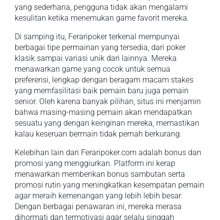
yang sederhana, pengguna tidak akan mengalami
kesulitan ketika menemukan game favorit mereka.
Di samping itu, Feraripoker terkenal mempunyai
berbagai tipe permainan yang tersedia, dari poker
klasik sampai variasi unik dari lainnya. Mereka
menawarkan game yang cocok untuk semua
preferensi, lengkap dengan beragam macam stakes
yang memfasilitasi baik pemain baru juga pemain
senior. Oleh karena banyak pilihan, situs ini menjamin
bahwa masing-masing pemain akan mendapatkan
sesuatu yang dengan keinginan mereka, memastikan
kalau keseruan bermain tidak pernah berkurang.
Kelebihan lain dari Feraripoker.com adalah bonus dan
promosi yang menggiurkan. Platform ini kerap
menawarkan memberikan bonus sambutan serta
promosi rutin yang meningkatkan kesempatan pemain
agar meraih kemenangan yang lebih lebih besar.
Dengan berbagai penawaran ini, mereka merasa
dihormati dan termotivasi agar selalu singgah