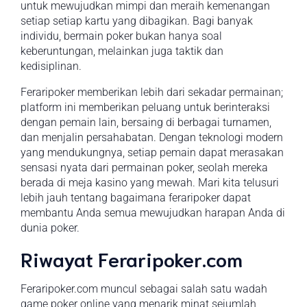
untuk mewujudkan mimpi dan meraih kemenangan
setiap setiap kartu yang dibagikan. Bagi banyak
individu, bermain poker bukan hanya soal
keberuntungan, melainkan juga taktik dan
kedisiplinan.
Feraripoker memberikan lebih dari sekadar permainan;
platform ini memberikan peluang untuk berinteraksi
dengan pemain lain, bersaing di berbagai turnamen,
dan menjalin persahabatan. Dengan teknologi modern
yang mendukungnya, setiap pemain dapat merasakan
sensasi nyata dari permainan poker, seolah mereka
berada di meja kasino yang mewah. Mari kita telusuri
lebih jauh tentang bagaimana feraripoker dapat
membantu Anda semua mewujudkan harapan Anda di
dunia poker.
Riwayat Feraripoker.com
Feraripoker.com muncul sebagai salah satu wadah
game poker online yang menarik minat sejumlah