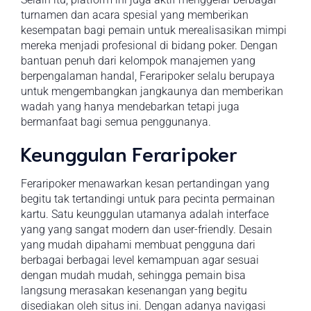
turnamen dan acara spesial yang memberikan
kesempatan bagi pemain untuk merealisasikan mimpi
mereka menjadi profesional di bidang poker. Dengan
bantuan penuh dari kelompok manajemen yang
berpengalaman handal, Feraripoker selalu berupaya
untuk mengembangkan jangkaunya dan memberikan
wadah yang hanya mendebarkan tetapi juga
bermanfaat bagi semua penggunanya.
Keunggulan Feraripoker
Feraripoker menawarkan kesan pertandingan yang
begitu tak tertandingi untuk para pecinta permainan
kartu. Satu keunggulan utamanya adalah interface
yang yang sangat modern dan user-friendly. Desain
yang mudah dipahami membuat pengguna dari
berbagai berbagai level kemampuan agar sesuai
dengan mudah mudah, sehingga pemain bisa
langsung merasakan kesenangan yang begitu
disediakan oleh situs ini. Dengan adanya navigasi