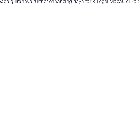
da gilirannya further enhancing daya tarik Togel Macau di ka