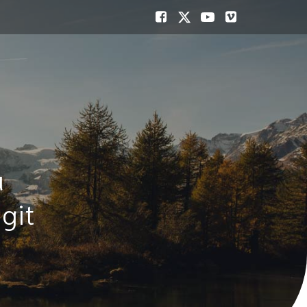
a
git