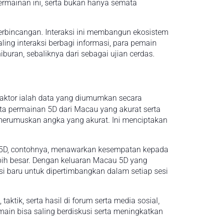
ermainan ini, serta bukan hanya semata
 perbincangan. Interaksi ini membangun ekosistem
ing interaksi berbagi informasi, para pemain
uran, sebaliknya dari sebagai ujian cerdas.
aktor ialah data yang diumumkan secara
ta permainan 5D dari Macau yang akurat serta
merumuskan angka yang akurat. Ini menciptakan
u 5D, contohnya, menawarkan kesempatan kepada
bih besar. Dengan keluaran Macau 5D yang
si baru untuk dipertimbangkan dalam setiap sesi
aktik, serta hasil di forum serta media sosial,
in bisa saling berdiskusi serta meningkatkan