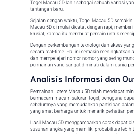
Togel Macau 5D lahir sebagai sebuah variasi 
tantangan baru.
Sejalan dengan waktu, Togel Macau 5D semakin p
Macau 5D di mulai dicatat dengan rapi, memberi 
krusial, karena itu membuat pemain untuk mencipt
Dengan perkembangan teknologi dan akses yang m
secara real-time. Hal ini semakin meningkatkan
dan mempelajari nomor-nomor yang sering muncu
permainan yang sangat diminati dalam dunia per
Analisis Informasi dan Ou
Permainan Lotere Macau 5D telah mendapat minat 
bermacam-macam saluran togel, pengguna dapat d
sebelumnya yang memudahkan partisipan dalam 
yang amat berharga untuk menarik perhatian pe
Hasil Macau 5D menggambarkan corak dapat bisa
susunan angka yang memiliki probabilitas lebih 