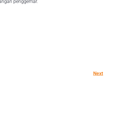
langan penggemar.
Next