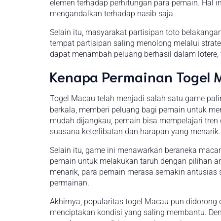
elemen terhadap perhitungan para pemain. Hal i
mengandalkan terhadap nasib saja.
Selain itu, masyarakat partisipan toto belakang
tempat partisipan saling menolong melalui strat
dapat menambah peluang berhasil dalam lotere, 
Kenapa Permainan Togel M
Togel Macau telah menjadi salah satu game palin
berkala, memberi peluang bagi pemain untuk men
mudah dijangkau, pemain bisa mempelajari tre
suasana keterlibatan dan harapan yang menarik.
Selain itu, game ini menawarkan beraneka mac
pemain untuk melakukan taruh dengan pilihan a
menarik, para pemain merasa semakin antusias s
permainan.
Akhirnya, popularitas togel Macau pun didorong ol
menciptakan kondisi yang saling membantu. Den