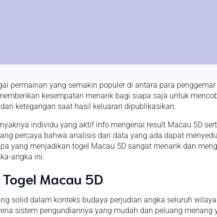
 permainan yang semakin populer di antara para penggemar ju
 memberikan kesempatan menarik bagi siapa saja untuk mencob
n ketegangan saat hasil keluaran dipublikasikan.
banyaknya individu yang aktif info mengenai result Macau 5D 
ang percaya bahwa analisis dari data yang ada dapat menyed
 apa yang menjadikan togel Macau 5D sangat menarik dan menga
gka-angka ini.
l Togel Macau 5D
 solid dalam konteks budaya perjudian angka seluruh wilayah
karena sistem pengundiannya yang mudah dan peluang menang 