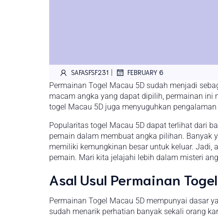
|
SAFASFSF231
FEBRUARY 6
Permainan Togel Macau 5D sudah menjadi sebagai
macam angka yang dapat dipilih, permainan ini
togel Macau 5D juga menyuguhkan pengalaman da
Popularitas togel Macau 5D dapat terlihat dari 
pemain dalam membuat angka pilihan. Banyak y
memiliki kemungkinan besar untuk keluar. Jadi,
pemain. Mari kita jelajahi lebih dalam misteri an
Asal Usul Permainan Toge
Permainan Togel Macau 5D mempunyai dasar yang
sudah menarik perhatian banyak sekali orang 