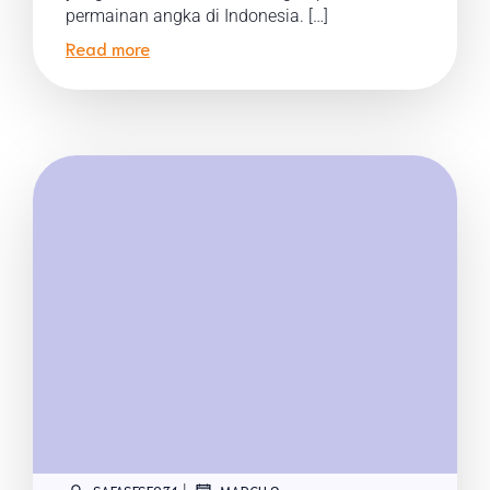
permainan angka di Indonesia. […]
Read more