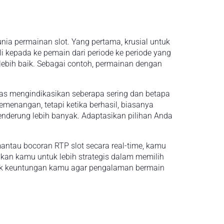
a permainan slot. Yang pertama, krusial untuk
i kepada ke pemain dari periode ke periode yang
lebih baik. Sebagai contoh, permainan dengan
litas mengindikasikan seberapa sering dan betapa
enangan, tetapi ketika berhasil, biasanya
cenderung lebih banyak. Adaptasikan pilihan Anda
antau bocoran RTP slot secara real-time, kamu
n kamu untuk lebih strategis dalam memilih
tuk keuntungan kamu agar pengalaman bermain