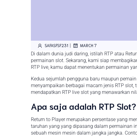
|
SAFASFSF231
MARCH 7
Di dalam dunia judi daring, istilah RTP atau R
permainan slot. Sekarang, kami siap membagikan
RTP live, kamu dapat menentukan permainan yan
Kedua sejumlah pengguna baru maupun pemain b
menyampaikan berbagai macam jenis RTP slot, te
mendapatkan RTP live slot yang menawarkan nilai 
Apa saja adalah RTP Slot?
Return to Player merupakan persentase yang m
taruhan yang yang dipasang dalam permainan in
sebuah mesin mesin dalam jangka jangka. Contoh