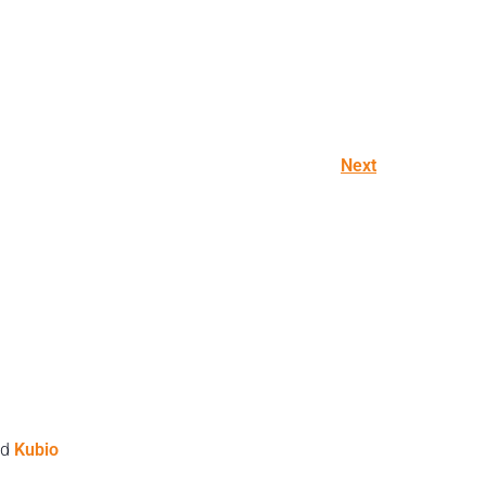
Next
nd
Kubio