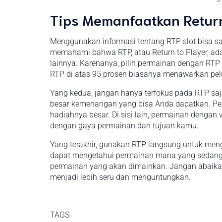
Tips Memanfaatkan Return 
Menggunakan informasi tentang RTP slot bisa s
memahami bahwa RTP, atau Return to Player, ada
lainnya. Karenanya, pilih permainan dengan RTP
RTP di atas 95 prosen biasanya menawarkan pelu
Yang kedua, jangan hanya terfokus pada RTP saja,
besar kemenangan yang bisa Anda dapatkan. Perm
hadiahnya besar. Di sisi lain, permainan dengan
dengan gaya permainan dan tujuan kamu.
Yang terakhir, gunakan RTP langsung untuk meng
dapat mengetahui permainan mana yang sedang 
permainan yang akan dimainkan. Jangan abaikan
menjadi lebih seru dan menguntungkan.
TAGS