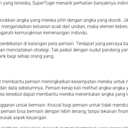
an yang tersedia, SuperTogel menarik perhatian banyaknya ind
okkan angka yang mereka pilih dengan angka yang diundi. Jik
mengandalkan keluaran acak dari undian, maka elemen keberun
garuhi kemungkinan kemenangan individu.
perdebatan di kalangan para pemain. Terdapat yang percaya b
menciptakan strategi. Tak peduli dengan sudut pandang yang 
k bagi setiap orang yang.
pat membantu pemain meningkatkan kesempatan mereka untuk me
k dari data sebelumnya. Pemain kerap kali melihat angka-angka
ola tersebut dapat membantu mereka menentukan angka yang le
ggaran untuk bermain. Krucial bagi pemain untuk tidak membiark
pemain bisa bermain dengan lebih tenang, tanpa tekanan finan
erusak aspek keuangan.