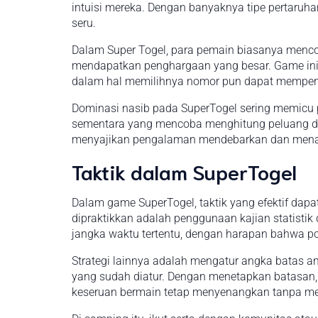
intuisi mereka. Dengan banyaknya tipe pertaruh
seru.
Dalam Super Togel, para pemain biasanya mencoc
mendapatkan penghargaan yang besar. Game ini 
dalam hal memilihnya nomor pun dapat mempen
Dominasi nasib pada SuperTogel sering memicu 
sementara yang mencoba menghitung peluang dan 
menyajikan pengalaman mendebarkan dan menari
Taktik dalam SuperTogel
Dalam game SuperTogel, taktik yang efektif da
dipraktikkan adalah penggunaan kajian statisti
jangka waktu tertentu, dengan harapan bahwa p
Strategi lainnya adalah mengatur angka batas an
yang sudah diatur. Dengan menetapkan batasan, 
keseruan bermain tetap menyenangkan tanpa m