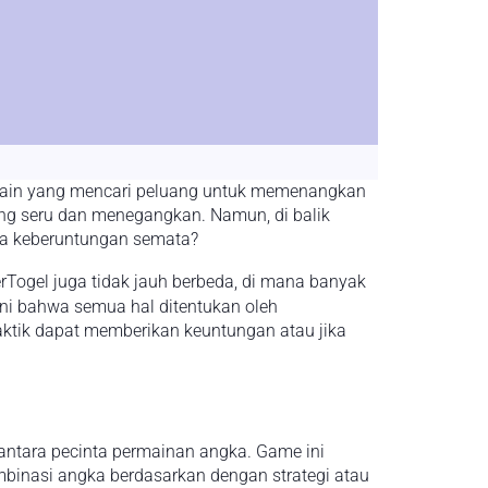
emain yang mencari peluang untuk memenangkan
ang seru dan menegangkan. Namun, di balik
da keberuntungan semata?
Togel juga tidak jauh berbeda, di mana banyak
ni bahwa semua hal ditentukan oleh
aktik dapat memberikan keuntungan atau jika
ntara pecinta permainan angka. Game ini
inasi angka berdasarkan dengan strategi atau