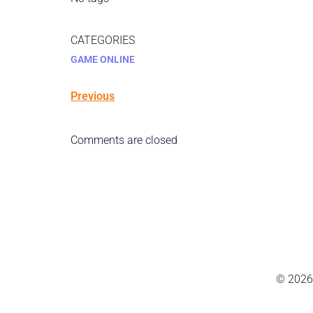
CATEGORIES
GAME ONLINE
Previous
Comments are closed
© 2026 