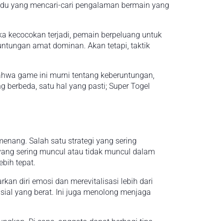
ividu yang mencari-cari pengalaman bermain yang
a kecocokan terjadi, pemain berpeluang untuk
tungan amat dominan. Akan tetapi, taktik
ahwa game ini murni tentang keberuntungan,
berbeda, satu hal yang pasti; Super Togel
nang. Salah satu strategi yang sering
 yang sering muncul atau tidak muncul dalam
bih tepat.
an diri emosi dan merevitalisasi lebih dari
sial yang berat. Ini juga menolong menjaga