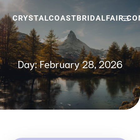
Skip
to
content
CRYSTALCOASTBRIDALFAIR.C
Day:
February 28, 2026