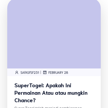
|
SAFASFSF231
FEBRUARY 28
SuperTogel: Apakah Ini
Permainan Atau atau mungkin
Chance?