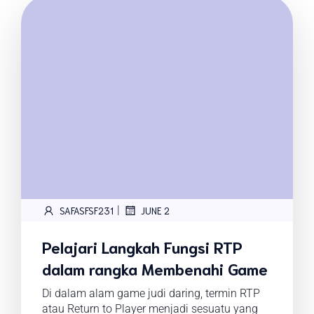
|
SAFASFSF231
JUNE 2
Pelajari Langkah Fungsi RTP
dalam rangka Membenahi Game
Di dalam alam game judi daring, termin RTP
atau Return to Player menjadi sesuatu yang