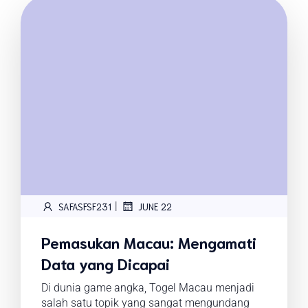
|
SAFASFSF231
JUNE 22
Pemasukan Macau: Mengamati
Data yang Dicapai
Di dunia game angka, Togel Macau menjadi
salah satu topik yang sangat mengundang