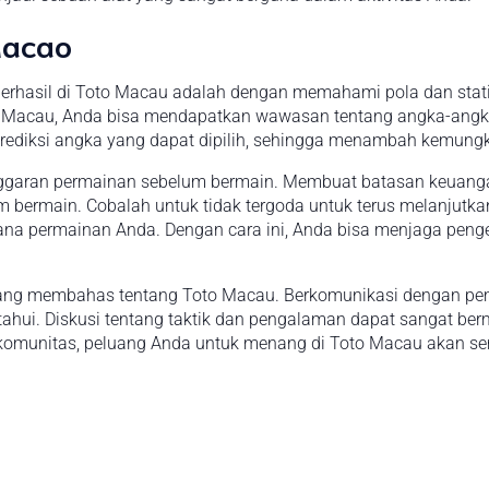
Macao
rhasil di Toto Macau adalah dengan memahami pola dan statis
aw Macau, Anda bisa mendapatkan wawasan tentang angka-angk
ediksi angka yang dapat dipilih, sehingga menambah kemung
 anggaran permainan sebelum bermain. Membuat batasan keuang
lam bermain. Cobalah untuk tidak tergoda untuk terus melanjut
ncana permainan Anda. Dengan cara ini, Anda bisa menjaga p
 yang membahas tentang Toto Macau. Berkomunikasi dengan pe
tahui. Diskusi tentang taktik dan pengalaman dapat sangat be
 komunitas, peluang Anda untuk menang di Toto Macau akan sem