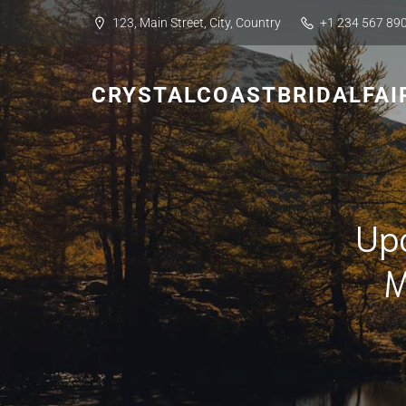
Skip
123, Main Street, City, Country
+1 234 567 89
to
content
CRYSTALCOASTBRIDALFAI
Upd
M