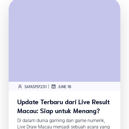
|
SAFASFSF231
JUNE 18
Update Terbaru dari Live Result
Macau: Siap untuk Menang?
Di dalam dunia gaming dan game numerik,
Live Draw Macau menjadi sebuah acara yang