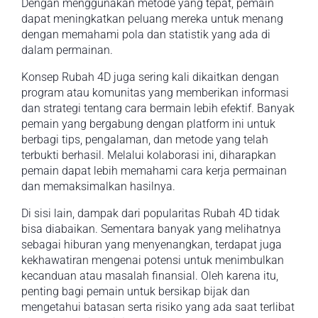
Dengan menggunakan metode yang tepat, pemain
dapat meningkatkan peluang mereka untuk menang
dengan memahami pola dan statistik yang ada di
dalam permainan.
Konsep Rubah 4D juga sering kali dikaitkan dengan
program atau komunitas yang memberikan informasi
dan strategi tentang cara bermain lebih efektif. Banyak
pemain yang bergabung dengan platform ini untuk
berbagi tips, pengalaman, dan metode yang telah
terbukti berhasil. Melalui kolaborasi ini, diharapkan
pemain dapat lebih memahami cara kerja permainan
dan memaksimalkan hasilnya.
Di sisi lain, dampak dari popularitas Rubah 4D tidak
bisa diabaikan. Sementara banyak yang melihatnya
sebagai hiburan yang menyenangkan, terdapat juga
kekhawatiran mengenai potensi untuk menimbulkan
kecanduan atau masalah finansial. Oleh karena itu,
penting bagi pemain untuk bersikap bijak dan
mengetahui batasan serta risiko yang ada saat terlibat