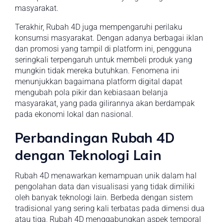
masyarakat.
Terakhir, Rubah 4D juga mempengaruhi perilaku
konsumsi masyarakat. Dengan adanya berbagai iklan
dan promosi yang tampil di platform ini, pengguna
seringkali terpengaruh untuk membeli produk yang
mungkin tidak mereka butuhkan. Fenomena ini
menunjukkan bagaimana platform digital dapat
mengubah pola pikir dan kebiasaan belanja
masyarakat, yang pada gilirannya akan berdampak
pada ekonomi lokal dan nasional.
Perbandingan Rubah 4D
dengan Teknologi Lain
Rubah 4D menawarkan kemampuan unik dalam hal
pengolahan data dan visualisasi yang tidak dimiliki
oleh banyak teknologi lain. Berbeda dengan sistem
tradisional yang sering kali terbatas pada dimensi dua
atau tiga, Rubah 4D menggabungkan aspek temporal