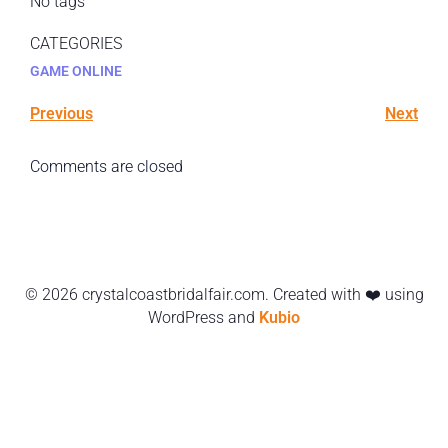
No tags
CATEGORIES
GAME ONLINE
Previous
Next
Comments are closed
© 2026 crystalcoastbridalfair.com. Created with ❤️ using
WordPress and
Kubio