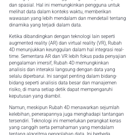
dan spasial. Hal ini memungkinkan pengguna untuk
melihat data dalam konteks waktu, memberikan
wawasan yang lebih mendalam dan mendetail tentang
dinamika yang terjadi dalam data.
Ketika dibandingkan dengan teknologi lain seperti
augmented reality (AR) dan virtual reality (VR), Rubah
4D menunjukkan keunggulan dalam hal integrasi real-
time. Sementara AR dan VR lebih fokus pada penyajian
pengalaman imersif, Rubah 4D memungkinkan
analisis dan interaksi langsung dengan data yang
selalu diperbarui. Ini sangat penting dalam bidang-
bidang seperti analisis data besar dan manajemen
risiko, di mana setiap detik dapat mempengaruhi
keputusan yang diambil.
Namun, meskipun Rubah 4D menawarkan sejumlah
kelebihan, penerapannya juga menghadapi tantangan
tersendiri. Teknologi ini memerlukan perangkat keras
yang canggih serta pemahaman yang mendalam
tentang algoritma pengolahan data. Ini berbeda