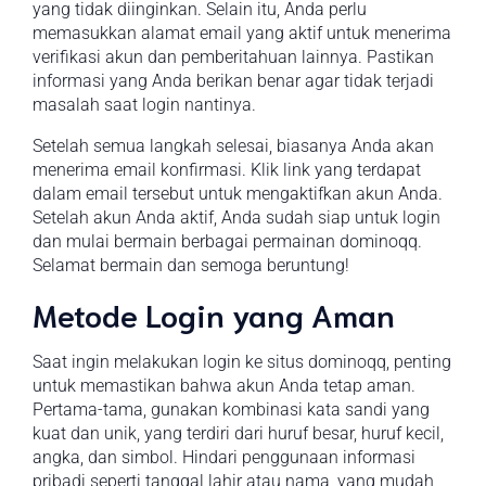
yang tidak diinginkan. Selain itu, Anda perlu
memasukkan alamat email yang aktif untuk menerima
verifikasi akun dan pemberitahuan lainnya. Pastikan
informasi yang Anda berikan benar agar tidak terjadi
masalah saat login nantinya.
Setelah semua langkah selesai, biasanya Anda akan
menerima email konfirmasi. Klik link yang terdapat
dalam email tersebut untuk mengaktifkan akun Anda.
Setelah akun Anda aktif, Anda sudah siap untuk login
dan mulai bermain berbagai permainan dominoqq.
Selamat bermain dan semoga beruntung!
Metode Login yang Aman
Saat ingin melakukan login ke situs dominoqq, penting
untuk memastikan bahwa akun Anda tetap aman.
Pertama-tama, gunakan kombinasi kata sandi yang
kuat dan unik, yang terdiri dari huruf besar, huruf kecil,
angka, dan simbol. Hindari penggunaan informasi
pribadi seperti tanggal lahir atau nama, yang mudah