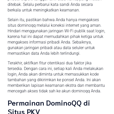
ditebak. Selalu perbarui kata sandi Anda secara
berkala untuk meningkatkan keamanan.
Selain itu, pastikan bahwa Anda hanya mengakses
situs dominoqq melalui koneksi internet yang aman.
Hindari menggunakan jaringan Wi-Fi publik saat login,
karena hal ini dapat memudahkan pihak ketiga untuk
mengakses informasi pribadi Anda. Sebaiknya,
gunakan jaringan pribadi atau data seluler untuk
memastikan data Anda lebih terlindungi.
Terakhir, aktifkan fitur otentikasi dua faktor jika
tersedia. Dengan cara ini, setiap kali Anda melakukan
login, Anda akan diminta untuk memasukkan kode
tambahan yang dikirimkan ke ponsel Anda. Ini akan
memberikan lapisan keamanan ekstra dan membantu
mencegah akses tidak sah ke akun dominoqq Anda.
Permainan DominoQQ di
Situs PKV