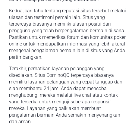
Kedua, cari tahu tentang reputasi situs tersebut melalui
ulasan dan testimoni pemain lain. Situs yang
terpercaya biasanya memiliki ulasan positif dari
pengguna yang telah berpengalaman bermain di sana.
Pastikan untuk memeriksa forum dan komunitas poker
online untuk mendapatkan informasi yang lebih akurat
mengenai pengalaman pemain lain di situs yang Anda
pertimbangkan.
Terakhir, perhatikan layanan pelanggan yang
disediakan. Situs DominoQQ terpercaya biasanya
memiliki layanan pelanggan yang cepat tanggap dan
siap membantu 24 jam. Anda dapat mencoba
menghubungi mereka melalui live chat atau kontak
yang tersedia untuk menguji seberapa responsif
mereka. Layanan yang baik akan membuat
pengalaman bermain Anda semakin menyenangkan
dan aman.