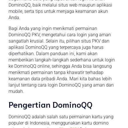
DominoQQ, baik melalui situs web maupun aplikasi
mobile, serta tips untuk menjaga keamanan akun
Anda.
Bagi Anda yang ingin menikmati permainan
DominoQQ PKV, mengetahui cara login yang aman
sangatlah krusial. Selain itu, pilihan situs PKV dan
aplikasi DominoQQ yang terpercaya juga harus
diperhatikan. Dalam panduan ini, kami akan
memberikan langkah-langkah sederhana untuk login
ke DominoQQ online, sehingga Anda bisa langsung
menikmati permainan tanpa khawatir terhadap
keamanan data pribadi Anda. Mari kita bahas lebih
lanjut tentang cara login DominoQQ yang aman dan
mudah.
Pengertian DominoQQ
DominoQQ adalah salah satu permainan kartu yang
populer di Indonesia, menggunakan kartu domino