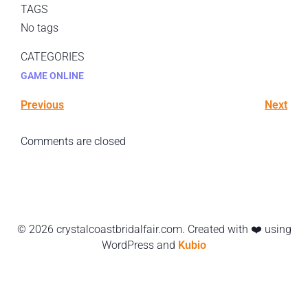
TAGS
No tags
CATEGORIES
GAME ONLINE
Previous
Next
Comments are closed
© 2026 crystalcoastbridalfair.com. Created with ❤️ using
WordPress and
Kubio