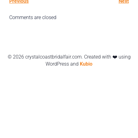
Previous
Next
Comments are closed
© 2026 crystalcoastbridalfair.com. Created with ❤️ using
WordPress and
Kubio