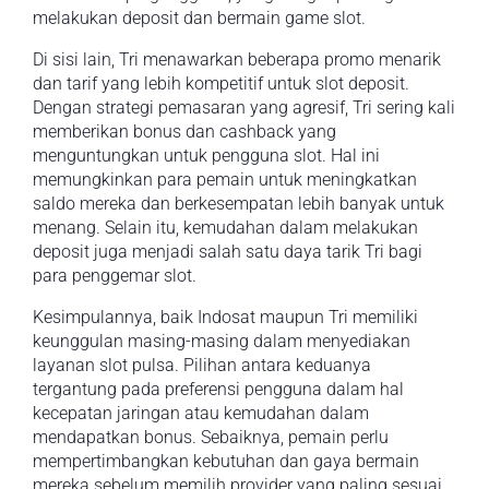
melakukan deposit dan bermain game slot.
Di sisi lain, Tri menawarkan beberapa promo menarik
dan tarif yang lebih kompetitif untuk slot deposit.
Dengan strategi pemasaran yang agresif, Tri sering kali
memberikan bonus dan cashback yang
menguntungkan untuk pengguna slot. Hal ini
memungkinkan para pemain untuk meningkatkan
saldo mereka dan berkesempatan lebih banyak untuk
menang. Selain itu, kemudahan dalam melakukan
deposit juga menjadi salah satu daya tarik Tri bagi
para penggemar slot.
Kesimpulannya, baik Indosat maupun Tri memiliki
keunggulan masing-masing dalam menyediakan
layanan slot pulsa. Pilihan antara keduanya
tergantung pada preferensi pengguna dalam hal
kecepatan jaringan atau kemudahan dalam
mendapatkan bonus. Sebaiknya, pemain perlu
mempertimbangkan kebutuhan dan gaya bermain
mereka sebelum memilih provider yang paling sesuai.