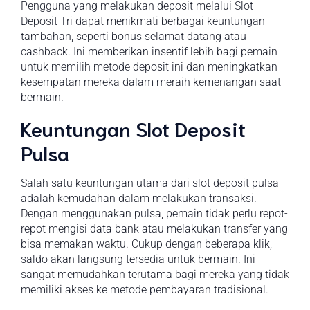
Pengguna yang melakukan deposit melalui Slot
Deposit Tri dapat menikmati berbagai keuntungan
tambahan, seperti bonus selamat datang atau
cashback. Ini memberikan insentif lebih bagi pemain
untuk memilih metode deposit ini dan meningkatkan
kesempatan mereka dalam meraih kemenangan saat
bermain.
Keuntungan Slot Deposit
Pulsa
Salah satu keuntungan utama dari slot deposit pulsa
adalah kemudahan dalam melakukan transaksi.
Dengan menggunakan pulsa, pemain tidak perlu repot-
repot mengisi data bank atau melakukan transfer yang
bisa memakan waktu. Cukup dengan beberapa klik,
saldo akan langsung tersedia untuk bermain. Ini
sangat memudahkan terutama bagi mereka yang tidak
memiliki akses ke metode pembayaran tradisional.