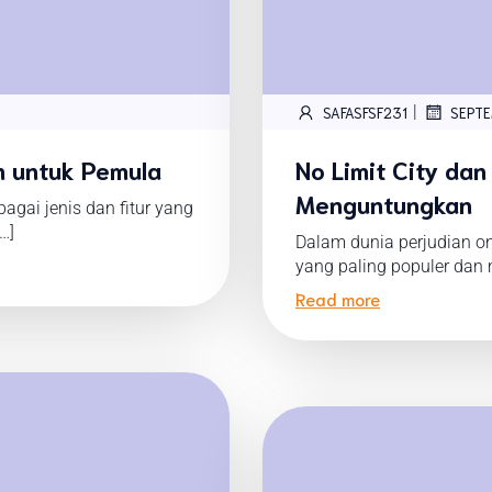
|
SAFASFSF231
SEPTE
n untuk Pemula
No Limit City dan
Menguntungkan
gai jenis dan fitur yang
…]
Dalam dunia perjudian on
yang paling populer dan 
Read more