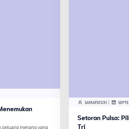
|
SAFASFSF231
SEPTE
r Menemukan
Setoran Pulsa: Pi
Tri
n peluang menang yang