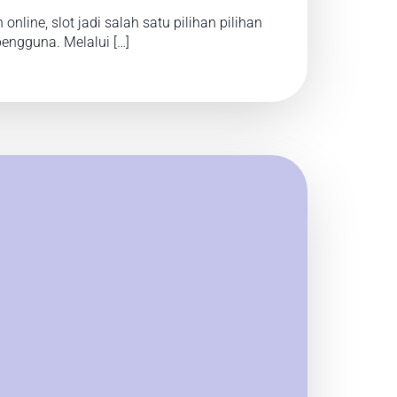
nline, slot jadi salah satu pilihan pilihan
engguna. Melalui […]