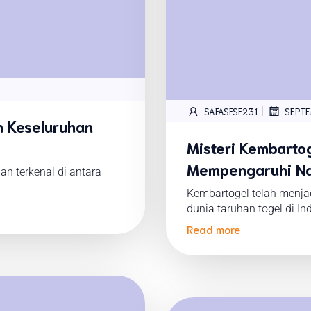
|
SAFASFSF231
SEPTE
n Keseluruhan
Misteri Kembarto
Mempengaruhi Na
ian terkenal di antara
Kembartogel telah menja
dunia taruhan togel di In
Read more