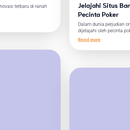
Jelajahi Situs B
novasi terbaru di ranah
Pecinta Poker
Dalam dunia perjudian on
dijelajahi oleh pecinta po
Read more