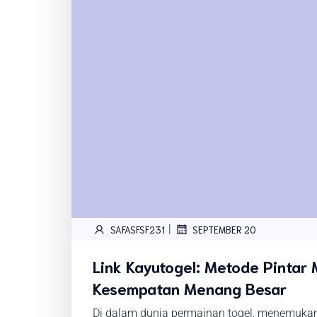
|
SAFASFSF231
SEPTEMBER 20
Link Kayutogel: Metode Pinta
Kesempatan Menang Besar
Di dalam dunia permainan togel, menemuka