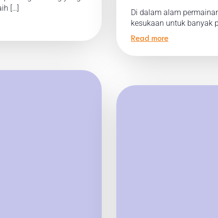
ih […]
Di dalam alam permainan o
kesukaan untuk banyak p
Read more