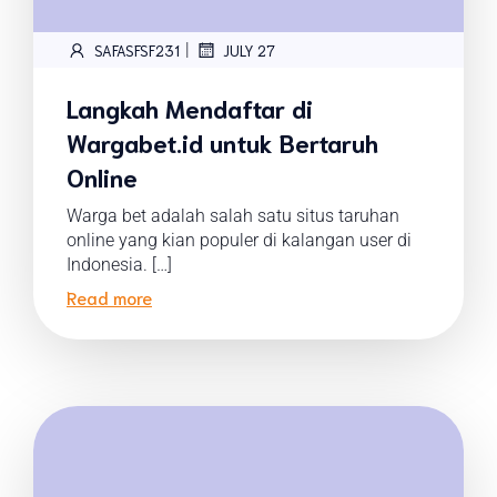
|
SAFASFSF231
JULY 27
Langkah Mendaftar di
Wargabet.id untuk Bertaruh
Online
Warga bet adalah salah satu situs taruhan
online yang kian populer di kalangan user di
Indonesia. […]
Read more