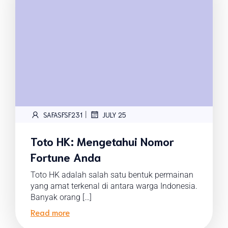
|
SAFASFSF231
JULY 25
Toto HK: Mengetahui Nomor
Fortune Anda
Toto HK adalah salah satu bentuk permainan
yang amat terkenal di antara warga Indonesia.
Banyak orang […]
Read more