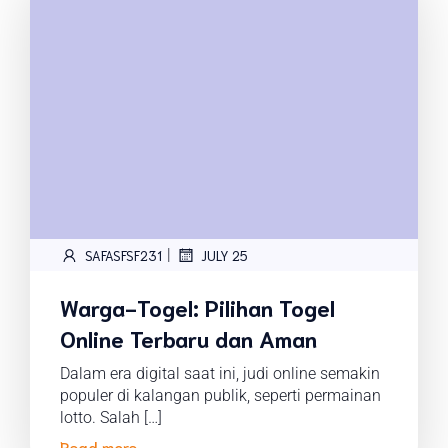
|
SAFASFSF231
JULY 25
Warga-Togel: Pilihan Togel
Online Terbaru dan Aman
Dalam era digital saat ini, judi online semakin
populer di kalangan publik, seperti permainan
lotto. Salah […]
Read more