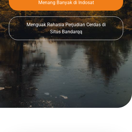
Menang Banyak di Indosat
Menguak Rahasia Perjudian Cerdas di
Situs Bandarqq