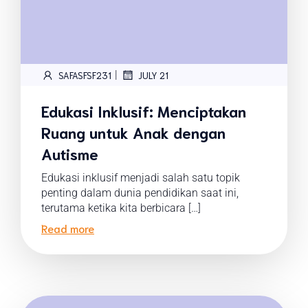
|
SAFASFSF231
JULY 21
Edukasi Inklusif: Menciptakan
Ruang untuk Anak dengan
Autisme
Edukasi inklusif menjadi salah satu topik
penting dalam dunia pendidikan saat ini,
terutama ketika kita berbicara […]
Read more