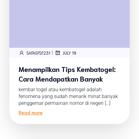
|
SAFASFSF231
JULY 19
Menampilkan Tips Kembatogel:
Cara Mendapatkan Banyak
kembar togel atau kembatogel adalah
fenomena yang sudah menarik minat banyak
penggemar permainan nomor di negeri […]
Read more