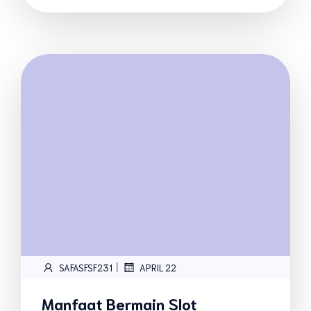
|
SAFASFSF231
APRIL 22
Manfaat Bermain Slot