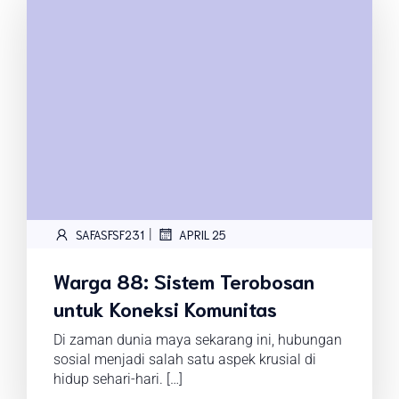
|
SAFASFSF231
APRIL 25
Warga 88: Sistem Terobosan
untuk Koneksi Komunitas
Di zaman dunia maya sekarang ini, hubungan
sosial menjadi salah satu aspek krusial di
hidup sehari-hari. […]