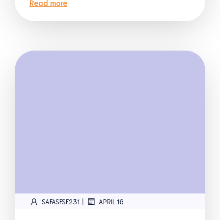
Read more
|
SAFASFSF231
APRIL 16