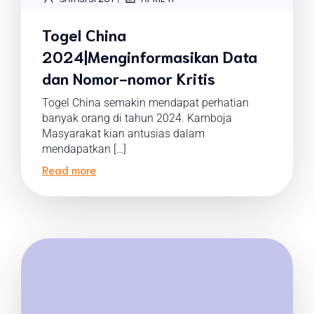
Togel China
2024|Menginformasikan Data
dan Nomor-nomor Kritis
Togel China semakin mendapat perhatian
banyak orang di tahun 2024. Kamboja
Masyarakat kian antusias dalam
mendapatkan […]
Read more