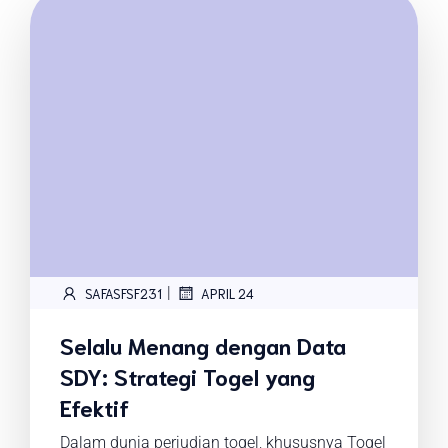
|
SAFASFSF231
APRIL 24
Selalu Menang dengan Data
SDY: Strategi Togel yang
Efektif
Dalam dunia perjudian togel, khususnya Togel