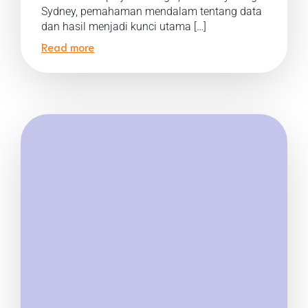
Sydney, pemahaman mendalam tentang data
dan hasil menjadi kunci utama […]
Read more