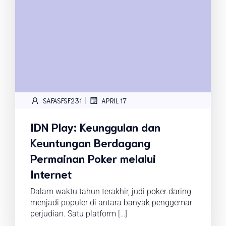
|
SAFASFSF231
APRIL 17
IDN Play: Keunggulan dan
Keuntungan Berdagang
Permainan Poker melalui
Internet
Dalam waktu tahun terakhir, judi poker daring
menjadi populer di antara banyak penggemar
perjudian. Satu platform […]