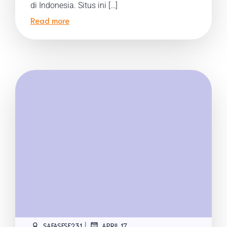
di Indonesia. Situs ini […]
Read more
|
SAFASFSF231
APRIL 17