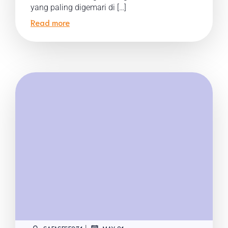
yang paling digemari di […]
Read more