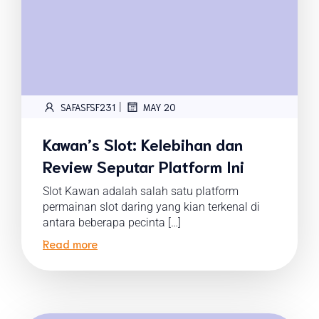
|
SAFASFSF231
MAY 20
Kawan’s Slot: Kelebihan dan
Review Seputar Platform Ini
Slot Kawan adalah salah satu platform
permainan slot daring yang kian terkenal di
antara beberapa pecinta […]
Read more