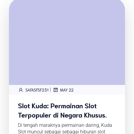
|
SAFASFSF231
MAY 22
Slot Kuda: Permainan Slot
Terpopuler di Negara Khusus.
Di tengah maraknya permainan daring, Kuda
Slot muncul sebagai sebagai hiburan slot